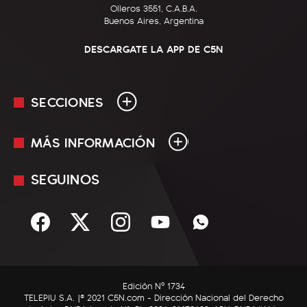
Olleros 3551, C.A.B.A.
Buenos Aires, Argentina
DESCARGATE LA APP DE C5N
SECCIONES
MÁS INFORMACIÓN
En Vivo
Minuto Uno
SEGUINOS
Mediakit
Política
Términos y condiciones
Sociedad
Rss
Economía
Enfoque
Edición Nº 1734
C5N Autos
TELEPIU S.A. |© 2021 C5N.com - Dirección Nacional del Derecho