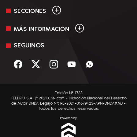
SECCIONES
MÁS INFORMACIÓN
En Vivo
Minuto Uno
SEGUINOS
Mediakit
Política
Términos y condiciones
Sociedad
Rss
Economía
Enfoque
Edición Nº 1733
C5N Autos
TELEPIU S.A. |© 2021 C5N.com - Dirección Nacional del Derecho
de Autor DNDA Legajo N°: RL-2024-31679423-APN-DNDA#MJ -
RatingCero
Todos los derechos reservados.
Deportes
Lifestyle