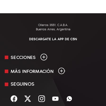
Olleros 3551, C.A.B.A.
Buenos Aires, Argentina
DESCARGATE LA APP DE C5N
SECCIONES
MÁS INFORMACIÓN
En Vivo
Minuto Uno
SEGUINOS
Mediakit
Política
Términos y condiciones
Sociedad
Rss
Economía