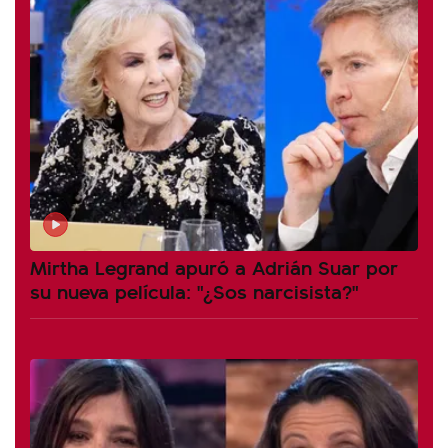
Mirtha Legrand apuró a Adrián Suar por
su nueva película: "¿Sos narcisista?"