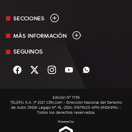
SECCIONES
MÁS INFORMACIÓN
En Vivo
Minuto Uno
SEGUINOS
Mediakit
Política
Términos y condiciones
Sociedad
Rss
Economía
Enfoque
Edición Nº 1736
C5N Autos
TELEPIU S.A. |© 2021 C5N.com - Dirección Nacional del Derecho
de Autor DNDA Legajo N°: RL-2024-31679423-APN-DNDA#MJ -
RatingCero
Todos los derechos reservados.
Deportes
Lifestyle