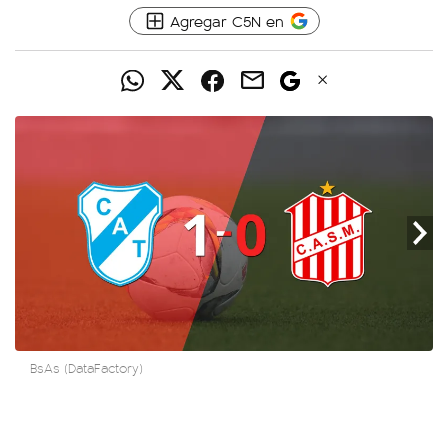
Agregar C5N en
BsAs (DataFactory)