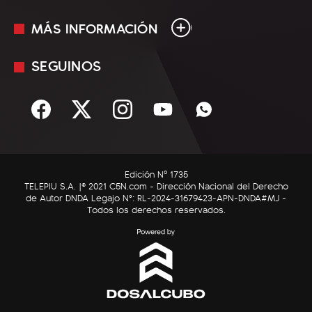
MÁS INFORMACIÓN
En Vivo
Minuto Uno
SEGUINOS
Mediakit
Política
Términos y condiciones
Sociedad
Rss
Economía
Enfoque
Edición Nº 1735
C5N Autos
TELEPIU S.A. |© 2021 C5N.com - Dirección Nacional del Derecho
de Autor DNDA Legajo N°: RL-2024-31679423-APN-DNDA#MJ -
RatingCero
Todos los derechos reservados.
Deportes
Lifestyle
Astrología
Tecnología