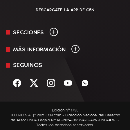
DESCARGATE LA APP DE C5N
SECCIONES
MÁS INFORMACIÓN
En Vivo
Minuto Uno
SEGUINOS
Mediakit
Política
Términos y condiciones
Sociedad
Rss
Economía
Enfoque
Edición Nº 1735
C5N Autos
TELEPIU S.A. |© 2021 C5N.com - Dirección Nacional del Derecho
de Autor DNDA Legajo N°: RL-2024-31679423-APN-DNDA#MJ -
RatingCero
Todos los derechos reservados.