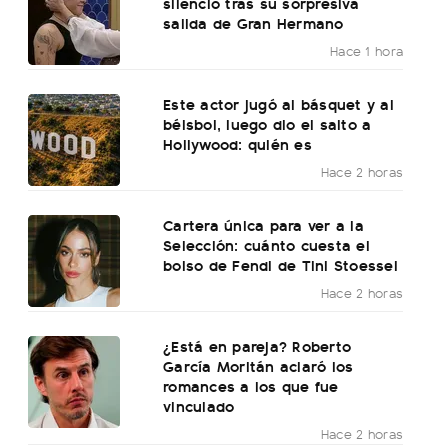
silencio tras su sorpresiva
salida de Gran Hermano
Hace 1 hora
Este actor jugó al básquet y al
béisbol, luego dio el salto a
Hollywood: quién es
Hace 2 horas
Cartera única para ver a la
Selección: cuánto cuesta el
bolso de Fendi de Tini Stoessel
Hace 2 horas
¿Está en pareja? Roberto
García Moritán aclaró los
romances a los que fue
vinculado
Hace 2 horas