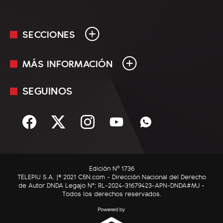
SECCIONES
MÁS INFORMACIÓN
En Vivo
Minuto Uno
SEGUINOS
Mediakit
Política
Términos y condiciones
Sociedad
Rss
Economía
Enfoque
Edición Nº 1736
C5N Autos
TELEPIU S.A. |© 2021 C5N.com - Dirección Nacional del Derecho
de Autor DNDA Legajo N°: RL-2024-31679423-APN-DNDA#MJ -
RatingCero
Todos los derechos reservados.
Deportes