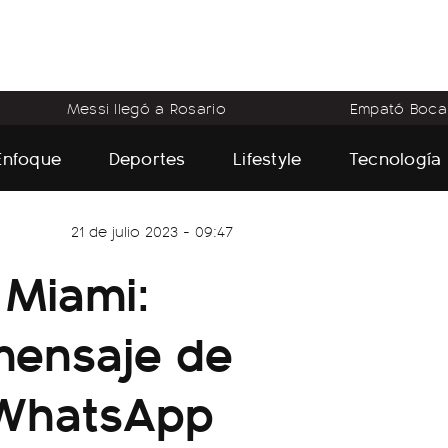
Messi llegó a Rosario
Empató Boca
Enfoque
Deportes
Lifestyle
Tecnología
21 de julio 2023 - 09:47
 Miami:
 mensaje de
 WhatsApp