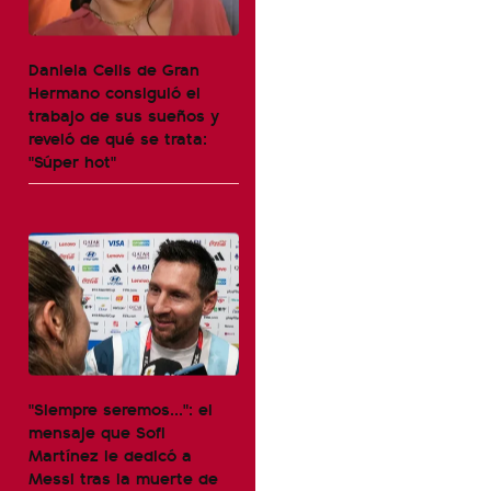
Daniela Celis de Gran
Hermano consiguió el
trabajo de sus sueños y
reveló de qué se trata:
"Súper hot"
"Siempre seremos...": el
mensaje que Sofi
Martínez le dedicó a
Messi tras la muerte de