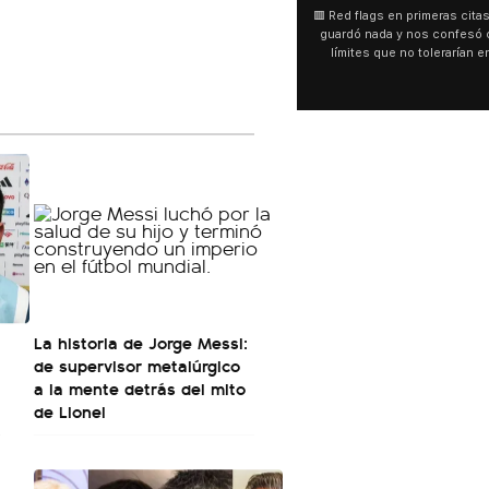
🟥 Red flags en primeras citas La gente no se
🇧🇷 Tragedia en Río de Janei
guardó nada y nos confesó cuáles son los
helicóptero y murieron cuatr
límites que no tolerarían en una primera
Una aeronave que realizab
salida.
panorámico se estrelló en 
bosque de difícil acceso en
Vista. Las víctimas son el pil
Alessandro Rocha y tres 
colombianas.
La historia de Jorge Messi:
de supervisor metalúrgico
a la mente detrás del mito
de Lionel