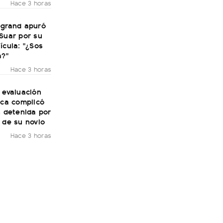
Hace 3 horas
egrand apuró
Suar por su
ícula: "¿Sos
a?"
Hace 3 horas
 evaluación
ica complicó
n detenida por
 de su novio
Hace 3 horas