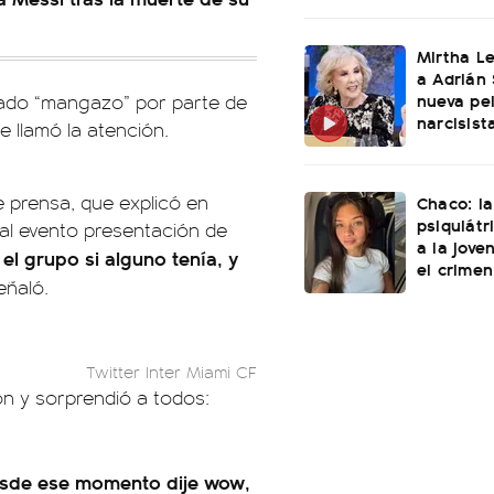
Mirtha L
a Adrián 
nueva pel
erado “mangazo” por parte de
narcisist
 llamó la atención.
e prensa, que explicó en
Chaco: la
psiquiátr
 al evento presentación de
a la jove
l grupo si alguno tenía, y
el crimen
eñaló.
Twitter Inter Miami CF
ón y sorprendió a todos:
sde ese momento dije wow,