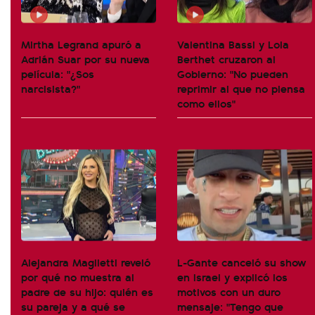
Mirtha Legrand apuró a
Valentina Bassi y Lola
Adrián Suar por su nueva
Berthet cruzaron al
película: "¿Sos
Gobierno: "No pueden
narcisista?"
reprimir al que no piensa
como ellos"
Alejandra Maglietti reveló
L-Gante canceló su show
por qué no muestra al
en Israel y explicó los
padre de su hijo: quién es
motivos con un duro
su pareja y a qué se
mensaje: "Tengo que