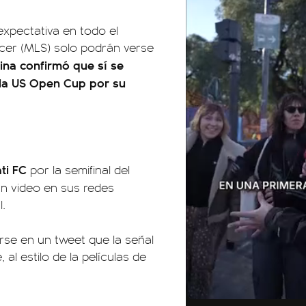
xpectativa en todo el
ccer (MLS) solo podrán verse
tina confirmó que sí se
 la US Open Cup por su
ti FC
por la semifinal del
n video en sus redes
.
rse en un tweet que la señal
 al estilo de la películas de
01:26
00:18