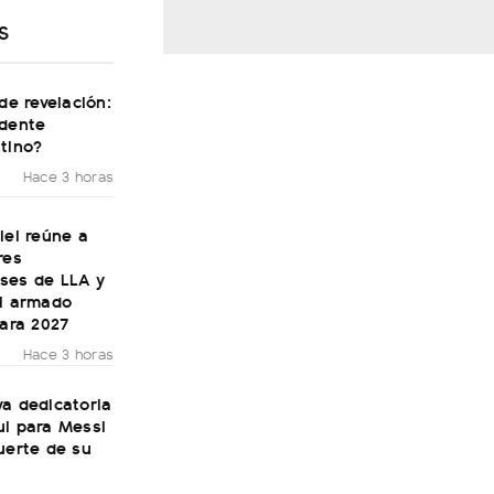
S
 de revelación:
idente
tino?
Hace 3 horas
lei reúne a
res
ses de LLA y
el armado
para 2027
Hace 3 horas
a dedicatoria
ul para Messi
uerte de su