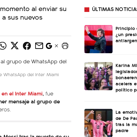
o momento al enviar su
ÚLTIMAS NOTICIA
o a sus nuevos
Principio
¿un pres
antiargen
Karina Mi
legislado
de WhatsApp del Inter Miami
bonaeren
acelera 
político 
 en el Inter Miami
,
fue
imer mensaje al grupo de
eros.
La emotiv
de De Pa
tras la m
padre
a Messi tras la muerte de su