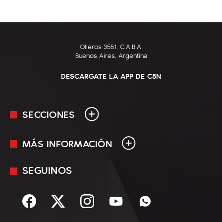
Olleros 3551, C.A.B.A.
Buenos Aires, Argentina
DESCARGATE LA APP DE C5N
SECCIONES
MÁS INFORMACIÓN
En Vivo
Minuto Uno
SEGUINOS
Mediakit
Política
Términos y condiciones
Sociedad
Rss
Economía