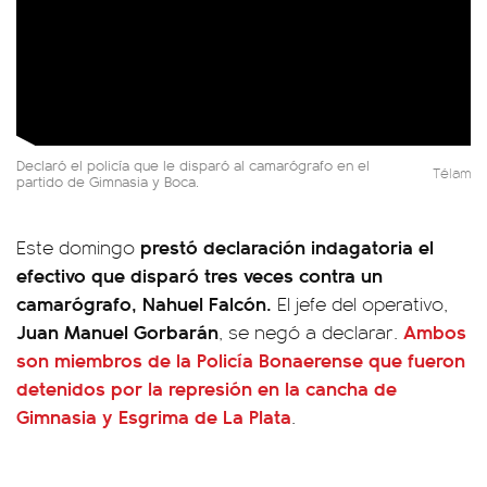
Declaró el policía que le disparó al camarógrafo en el
Télam
partido de Gimnasia y Boca.
prestó declaración indagatoria el
Este domingo
efectivo que disparó tres veces contra un
camarógrafo, Nahuel Falcón.
El jefe del operativo,
Juan Manuel Gorbarán
Ambos
, se negó a declarar.
son miembros de la Policía Bonaerense que fueron
detenidos por la represión en la cancha de
Gimnasia y Esgrima de La Plata
.