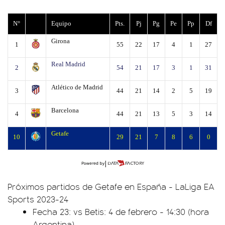
N°
Equipo
Pts.
Pj
Pg
Pe
Pp
Df
Girona
1
55
22
17
4
1
27
Real Madrid
2
54
21
17
3
1
31
Atlético de Madrid
3
44
21
14
2
5
19
Barcelona
4
44
21
13
5
3
14
Getafe
10
29
21
7
8
6
0
Próximos partidos de Getafe en España - LaLiga EA
Sports 2023-24
Fecha 23: vs Betis: 4 de febrero - 14:30 (hora
Argentina)