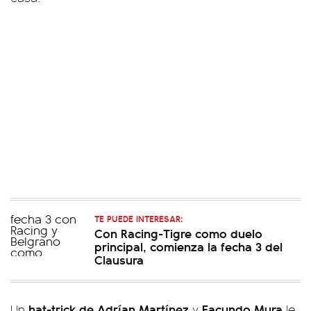
TE PUEDE INTERESAR:
Con Racing-Tigre como duelo
principal, comienza la fecha 3 del
Clausura
hat-trick de Adrían Martínez
Facundo Mura
Un
y
le