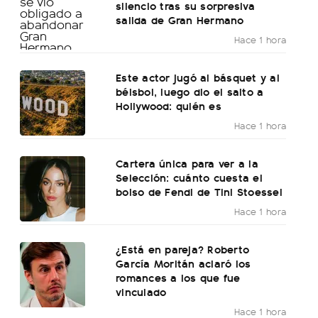
silencio tras su sorpresiva
salida de Gran Hermano
Hace 1 hora
Este actor jugó al básquet y al
béisbol, luego dio el salto a
Hollywood: quién es
Hace 1 hora
Cartera única para ver a la
Selección: cuánto cuesta el
bolso de Fendi de Tini Stoessel
Hace 1 hora
¿Está en pareja? Roberto
García Moritán aclaró los
romances a los que fue
vinculado
Hace 1 hora