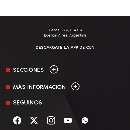
Olleros 3551, C.A.B.A.
Buenos Aires, Argentina
DESCARGATE LA APP DE C5N
SECCIONES
MÁS INFORMACIÓN
En Vivo
Minuto Uno
SEGUINOS
Mediakit
Política
Términos y condiciones
Sociedad
Rss
Economía