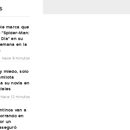
S
ble marca que
 "Spider-Man:
 Día" en su
semana en la
a
Hace 8 minutos
y miedo, solo
amilota
a su novia en
iales
Hace 12 minutos
ntinos van a
horrando en
or un
 aseguró