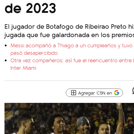
de 2023
El jugador de Botafogo de Ribeirao Preto h
jugada que fue galardonada en los premios 
Messi acompañó a Thiago a un cumpleaños y tuvo u
pasó desapercibido
Otra vez compañeros: así fue el reencuentro entre 
Inter Miami
Agregar C5N en