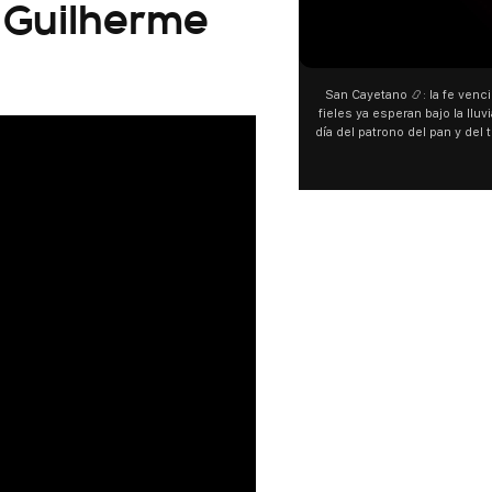
e Guilherme
San Cayetano 📿: la fe venci
fieles ya esperan bajo la lluvi
día del patrono del pan y del 
personas acampan en Liniers
y pedir. 🎙️ @bernard