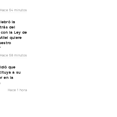
Hace 54 minutos
elebró la
trás del
 con la Ley de
Milei quiere
uestro
"
Hace 58 minutos
pidió que
stituya a su
r en la
a
Hace 1 hora