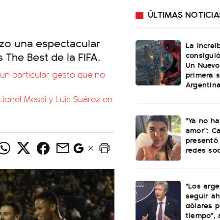
ÚLTIMAS NOTICIA
izo una espectacular
La increí
The Best de la FIFA.
consiguió
Un Nuevo
n particular gesto que no
primera 
Argentin
Lionel Messi y Luis Suárez en
"Ya no ha
amor": C
presentó 
redes soc
"Los arge
seguir a
dólares p
tiempo",