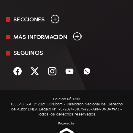
SECCIONES
MÁS INFORMACIÓN
En Vivo
Minuto Uno
SEGUINOS
Mediakit
Política
Términos y condiciones
Sociedad
Rss
Economía
Enfoque
Edición Nº 1733
C5N Autos
TELEPIU S.A. |© 2021 C5N.com - Dirección Nacional del Derecho
de Autor DNDA Legajo N°: RL-2024-31679423-APN-DNDA#MJ -
RatingCero
Todos los derechos reservados.
Deportes