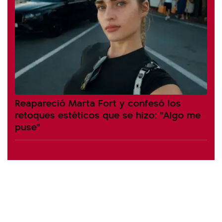
Reapareció Marta Fort y confesó los
retoques estéticos que se hizo: "Algo me
puse"