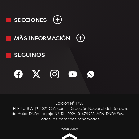
SECCIONES
MÁS INFORMACIÓN
En Vivo
Minuto Uno
SEGUINOS
Mediakit
Política
Términos y condiciones
Sociedad
Rss
Economía
Enfoque
Edición Nº 1737
C5N Autos
TELEPIU S.A. |© 2021 C5N.com - Dirección Nacional del Derecho
de Autor DNDA Legajo N°: RL-2024-31679423-APN-DNDA#MJ -
RatingCero
Todos los derechos reservados.
Deportes