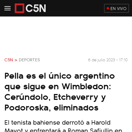
EN VIVO
C5N >
DEPORTES
6 de julio 2023 - 17:10
Pella es el único argentino
que sigue en Wimbledon:
Cerúndolo, Etcheverry y
Podoroska, eliminados
El tenista bahiense derrotó a Harold
Mayot y enfrentará a Roman Safiullin en