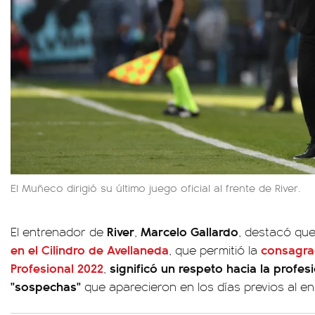
El Muñeco dirigió su último juego oficial al frente de River.
River
Marcelo Gallardo
El entrenador de
,
, destacó qu
en el Cilindro de Avellaneda
consagrac
, que permitió la
Profesional 2022
significó un respeto hacia la profes
,
"sospechas"
que aparecieron en los días previos al e