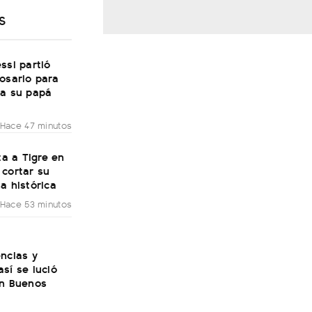
S
ssi partió
osario para
 a su papá
Hace 47 minutos
ita a Tigre en
 cortar su
a histórica
Hace 53 minutos
ncias y
sí se lució
en Buenos