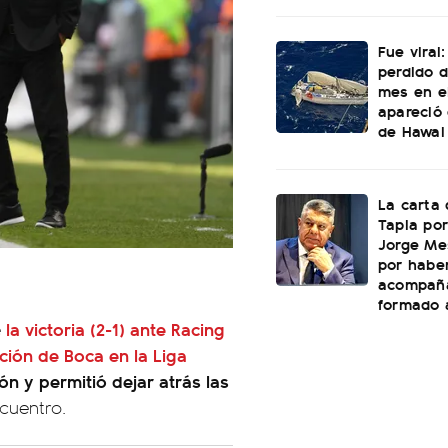
Fue viral
perdido 
mes en e
apareció 
de Hawai
La carta 
Tapia por
Jorge Mes
por habe
acompañ
formado a
la victoria (2-1) ante Racing
e
ión de Boca en la Liga
ión y permitió dejar atrás las
ncuentro.