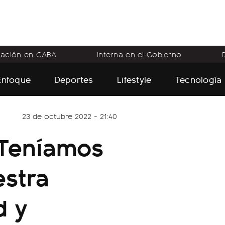
flación en CABA
Interna en el Gobierno
Enfoque
Deportes
Lifestyle
Tecnología
23 de octubre 2022 - 21:40
"Teníamos
estra
d y