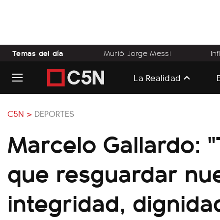
Temas del día
Murió Jorge Messi
In
La Realidad
C5N >
DEPORTES
Marcelo Gallardo: 
que resguardar nu
integridad, dignida