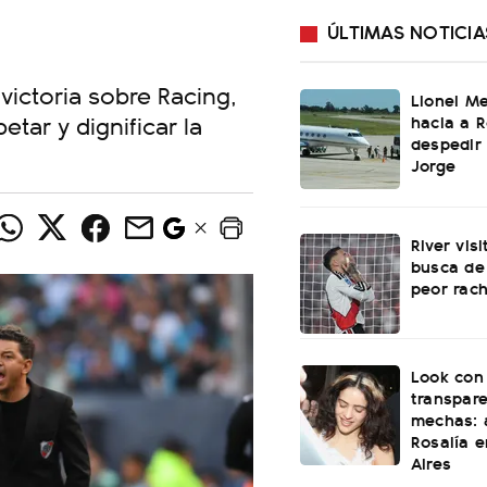
ÚLTIMAS NOTICIA
 victoria sobre Racing,
Lionel Me
etar y dignificar la
hacia a R
despedir
Jorge
River vis
busca de
peor rach
Look con
transpare
mechas: a
Rosalía 
Aires