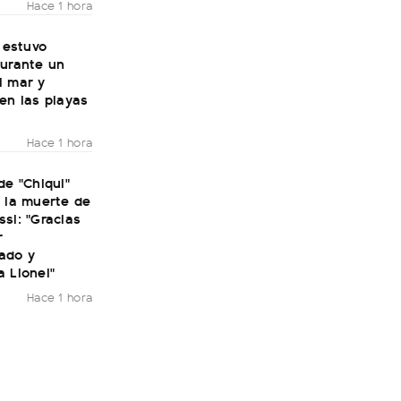
Hace 1 hora
: estuvo
durante un
l mar y
en las playas
Hace 1 hora
de "Chiqui"
 la muerte de
si: "Gracias
r
ado y
 Lionel"
Hace 1 hora