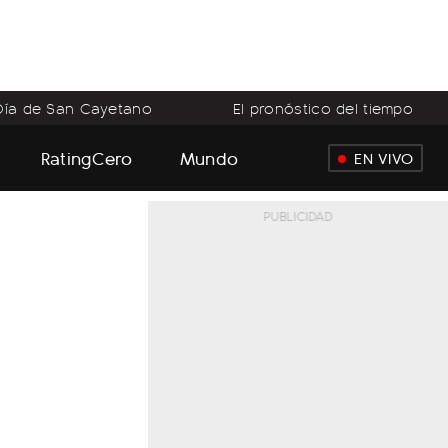
Día de San Cayetano
El pronóstico del tiempo
RatingCero
Mundo
EN VIVO