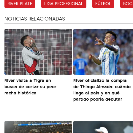
RIVER PLATE
LIGA PROFESIONAL
FÚTBOL
BOC
NOTICIAS RELACIONADAS
River visita a Tigre en
River oficializó la compra
busca de cortar su peor
de Thiago Almada: cuándo
racha histórica
llega al país y en qué
partido podría debutar