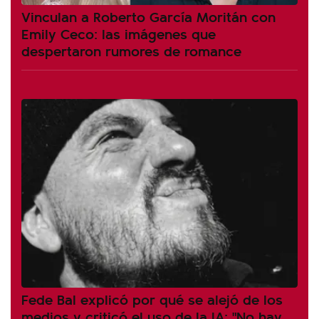
Vinculan a Roberto García Moritán con
Emily Ceco: las imágenes que
despertaron rumores de romance
Fede Bal explicó por qué se alejó de los
medios y criticó el uso de la IA: "No hay