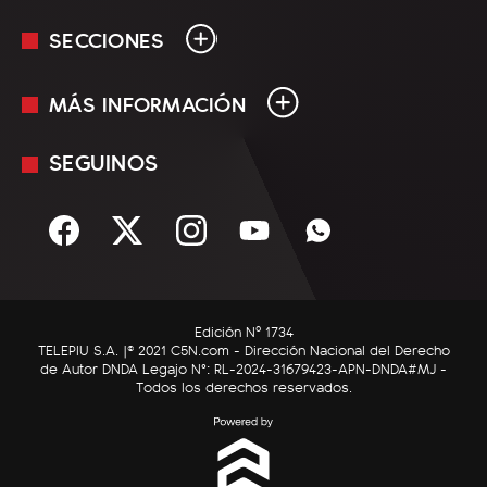
SECCIONES
MÁS INFORMACIÓN
En Vivo
Minuto Uno
SEGUINOS
Mediakit
Política
Términos y condiciones
Sociedad
Rss
Economía
Enfoque
Edición Nº 1734
C5N Autos
TELEPIU S.A. |© 2021 C5N.com - Dirección Nacional del Derecho
de Autor DNDA Legajo N°: RL-2024-31679423-APN-DNDA#MJ -
RatingCero
Todos los derechos reservados.
Deportes
Lifestyle