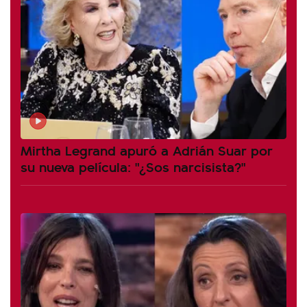
Mirtha Legrand apuró a Adrián Suar por
su nueva película: "¿Sos narcisista?"