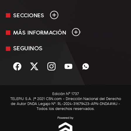
SECCIONES
MÁS INFORMACIÓN
En Vivo
Minuto Uno
SEGUINOS
Mediakit
Política
Términos y condiciones
Sociedad
Rss
Economía
Enfoque
Edición Nº 1737
C5N Autos
TELEPIU S.A. |© 2021 C5N.com - Dirección Nacional del Derecho
de Autor DNDA Legajo N°: RL-2024-31679423-APN-DNDA#MJ -
RatingCero
Todos los derechos reservados.
Deportes
Lifestyle