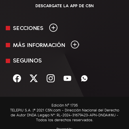
DESCARGATE LA APP DE C5N
SECCIONES
MÁS INFORMACIÓN
En Vivo
Minuto Uno
SEGUINOS
Mediakit
Política
Términos y condiciones
Sociedad
Rss
Economía
Enfoque
Edición Nº 1735
C5N Autos
TELEPIU S.A. |© 2021 C5N.com - Dirección Nacional del Derecho
de Autor DNDA Legajo N°: RL-2024-31679423-APN-DNDA#MJ -
RatingCero
Todos los derechos reservados.
Deportes