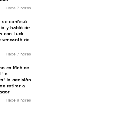
Hace 7 horas
i se confesó
ía y habló de
ra con Luck
desencantó de
Hace 7 horas
no calificó de
l" e
ca" la decisión
de retirar a
ador
Hace 8 horas