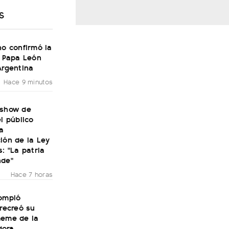
S
no confirmó la
l Papa León
Argentina
Hace 9 minutos
 show de
el público
a
ión de la Ley
s: "La patria
nde"
Hace 7 horas
rompió
 recreó su
meme de la
dora