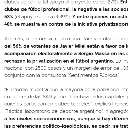
Ent
clubes de barrio (el apoyo al proyecto es del 27%).
clubes de fútbol profesional, la negativa a las soci
53%
Y entre quienes no está
(el apoyo supera el 39%).
48% se muestra en contra de la iniciativa privatizador
Además, la encuesta mostró una clara vinculación ide
del 56% de votantes de Javier Milei están a favor de 
acompañaron electoralmente a Sergio Massa en las e
rechazan la privatización en el fútbol argentino.
La in
nacional con 2500 casos y un margen de error de ±3,5
conjunto con la consultora “Sentimientos Públicos”.
“El informe muestra que la mayoría de la población int
en contra de las SAD y que el rechazo a los capitales
quienes participan en clubes barriales”, explicó Franc
“Táctica, laboratorio del deporte argentino”. Y agregó:
a los niveles socioeconómicos, aunque sí hay difer
las preferencias político-ideológicas, es decir, se t