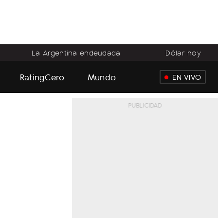
La Argentina endeudada
Dólar hoy
RatingCero
Mundo
EN VIVO