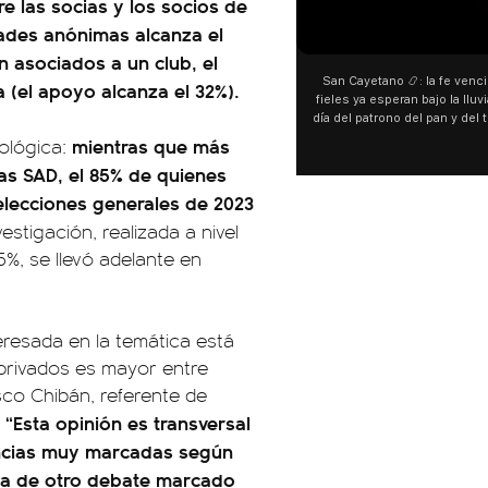
re las socias y los socios de
edades anónimas alcanza el
00:00
00:00
n asociados a un club, el
San Cayetano 📿: la fe venció al agua y los
“Preferís la joda y yo prefer
a (el apoyo alcanza el 32%).
fieles ya esperan bajo la lluvia ➡️ A horas del
¿Indirecta para Luck Ra? La J
día del patrono del pan y del trabajo, miles de
"Te vi", su nueva colaborac
personas acampan en Liniers para agradecer
Callejero Fino, y las redes n
mientras que más
ológica:
y pedir. 🎙️ @bernardomagnago
encontrar similitudes entre l
las SAD, el 85% de quienes
declaraciones que hizo tras 
del cantante cordobés. 🗣️ 
lecciones generales de 2023
"hablamos idiomas distintos"
vestigación, realizada a nivel
hago falta" despertaron to
especulaciones entre sus 
%, se llevó adelante en
aunque la artista no confirm
esté inspirado en su expare
pensás? 🥺
eresada en la temática está
 privados es mayor entre
isco Chibán, referente de
“Esta opinión es transversal
encias muy marcadas según
rata de otro debate marcado