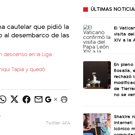
ÚLTIMAS NOTICIA
a cautelar que pidió la
El Vatica
o al desembarco de las
visita de
XIV a la 
un descenso en la Liga
En pleno
Chiqui Tapia y quedó
Rosalía, 
rechazó l
modificac
de Tierra
no se ve
Shakira 
internet:
Twitter AFA
icónico 
computa