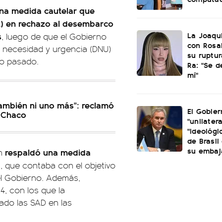
 una medida cautelar que
A) en rechazo al desembarco
La Joaqu
s
, luego de que el Gobierno
con Rosal
de necesidad y urgencia (DNU)
su ruptu
ño pasado.
Ra: "Se 
mí"
ambién ni uno más": reclamó
El Gobier
 Chaco
"unilatera
"ideológi
de Brasil 
su embaj
respaldó una medida
ín
a
, que contaba con el objetivo
el Gobierno. Además,
4, con los que la
ado las SAD en las