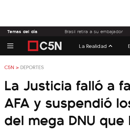
Temas del día
Brasil retira a su embajador
La Realidad
C5N >
DEPORTES
La Justicia falló a f
AFA y suspendió los
del mega DNU que h