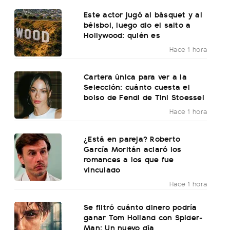
Este actor jugó al básquet y al
béisbol, luego dio el salto a
Hollywood: quién es
Hace 1 hora
Cartera única para ver a la
Selección: cuánto cuesta el
bolso de Fendi de Tini Stoessel
Hace 1 hora
¿Está en pareja? Roberto
García Moritán aclaró los
romances a los que fue
vinculado
Hace 1 hora
Se filtró cuánto dinero podría
ganar Tom Holland con Spider-
Man: Un nuevo día