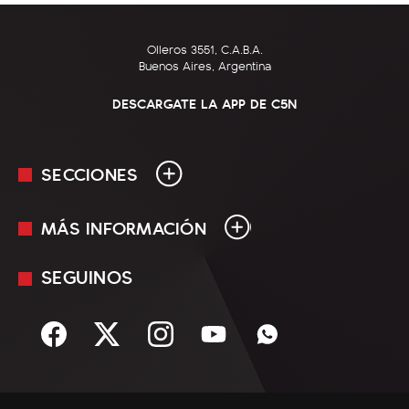
Olleros 3551, C.A.B.A.
Buenos Aires, Argentina
DESCARGATE LA APP DE C5N
SECCIONES
MÁS INFORMACIÓN
En Vivo
Minuto Uno
SEGUINOS
Mediakit
Política
Términos y condiciones
Sociedad
Rss
Economía
Enfoque