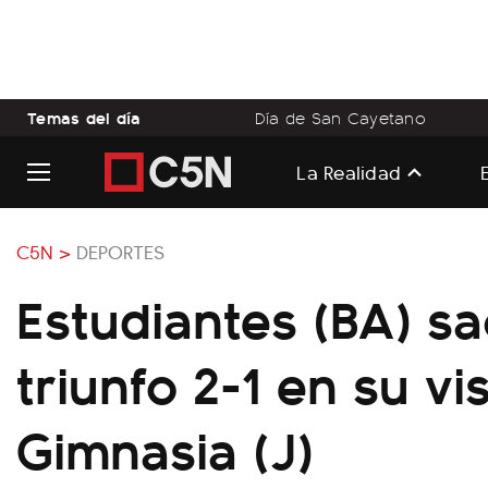
Temas del día
Día de San Cayetano
La Realidad
C5N >
DEPORTES
Estudiantes (BA) sa
triunfo 2-1 en su vis
Gimnasia (J)