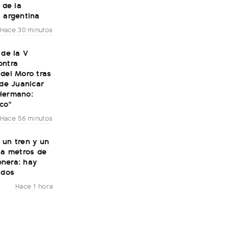
 de la
 argentina
Hace 30 minutos
 de la V
ontra
del Moro tras
 de Juanicar
Hermano:
co"
Hace 56 minutos
 un tren y un
 a metros de
nera: hay
idos
Hace 1 hora