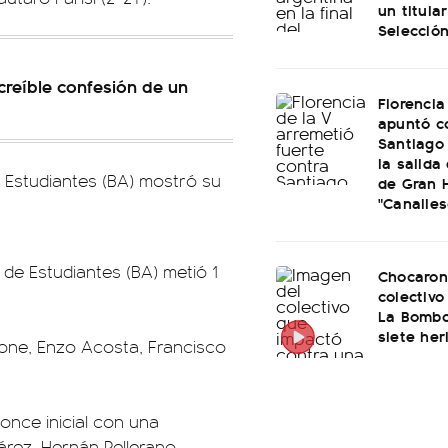
un titular
Selección
ncreíble confesión de un
Florencia
apuntó c
Santiago 
la salida
e Estudiantes (BA) mostró su
de Gran 
"Canalles
 de Estudiantes (BA) metió 1
Chocaron
colectivo
La Bombo
siete her
one, Enzo Acosta, Francisco
once inicial con una
árez, Hernán Pellerano,