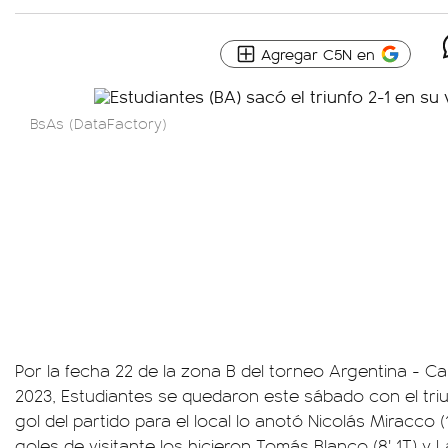
Agregar C5N en
BsAs (DataFactory)
Por la fecha 22 de la zona B del torneo Argentina - 
2023, Estudiantes se quedaron este sábado con el triun
gol del partido para el local lo anotó Nicolás Miracco (
goles de visitante los hicieron Tomás Blanco (8' 1T) y La