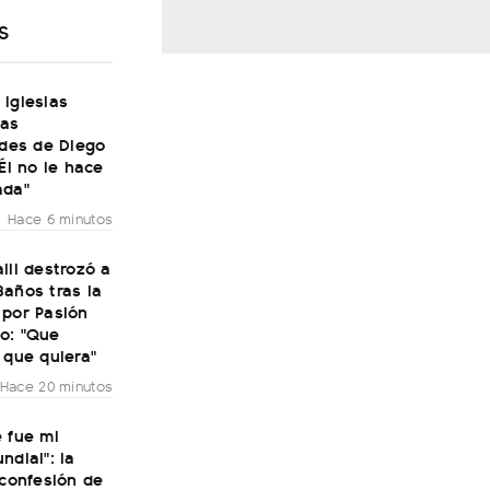
S
Iglesias
las
ades de Diego
"Él no le hace
ada"
Hace 6 minutos
lli destrozó a
años tras la
 por Pasión
o: "Que
 que quiera"
Hace 20 minutos
 fue mi
ndial": la
 confesión de