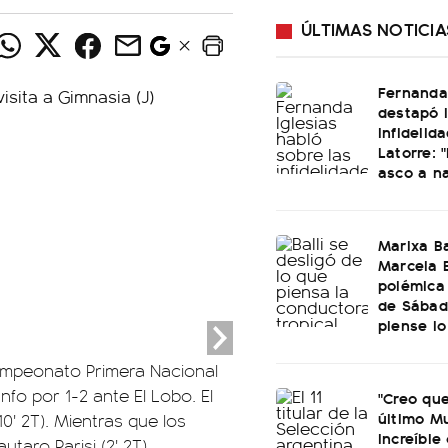
ÚLTIMAS NOTICIA
Fernanda 
destapó 
infidelid
Latorre: 
asco a n
Marixa Ba
Marcela B
polémica
de Sábad
piense lo
Campeonato Primera Nacional
fo por 1-2 ante El Lobo. El
"Creo que
último Mu
10' 2T). Mientras que los
increíble
utaro Parisi (2' 2T).