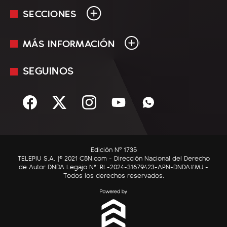
SECCIONES
MÁS INFORMACIÓN
En Vivo
Minuto Uno
SEGUINOS
Mediakit
Política
Términos y condiciones
Sociedad
Rss
Economía
Enfoque
Edición Nº 1735
C5N Autos
TELEPIU S.A. |© 2021 C5N.com - Dirección Nacional del Derecho
de Autor DNDA Legajo N°: RL-2024-31679423-APN-DNDA#MJ -
RatingCero
Todos los derechos reservados.
Deportes
Lifestyle