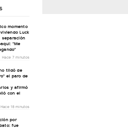
S
tico momento
 viviendo Luck
a separación
oaqui: "Me
agando"
Hace 7 minutos
no tildó de
o" el paro de
arios y afirmó
lió con el
Hace 18 minutos
ción por
bato: fue