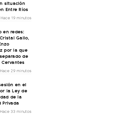
n situación
en Entre Ríos
Hace 19 minutos
o en redes:
Cristal Gallo,
Enzo
z por la que
 separado de
a Cervantes
Hace 29 minutos
sesión en el
or la Ley de
lidad de la
 Privada
Hace 33 minutos