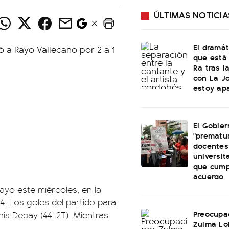
ÚLTIMAS NOTICIA
El dramá
que está
Ra tras l
con La J
estoy ap
El Gobier
"prematur
docentes
universit
que cump
acuerdo
Rayo este miércoles, en la
. Los goles del partido para
Preocupa
is Depay (44' 2T). Mientras
Zulma Lo