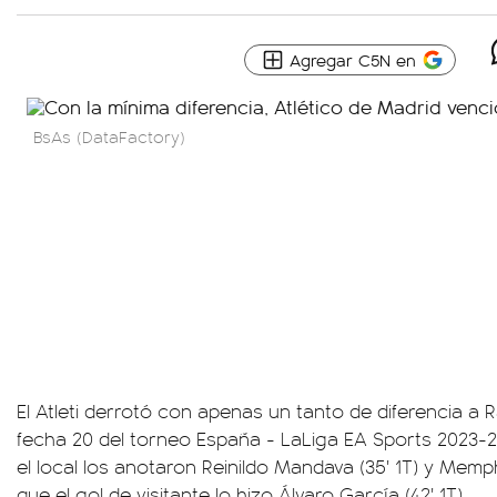
Agregar C5N en
BsAs (DataFactory)
El Atleti derrotó con apenas un tanto de diferencia a 
fecha 20 del torneo España - LaLiga EA Sports 2023-24
el local los anotaron Reinildo Mandava (35' 1T) y Memph
que el gol de visitante lo hizo Álvaro García (42' 1T).