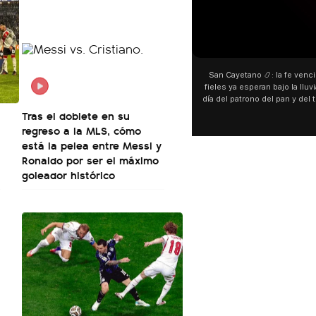
00:00
00:00
San Cayetano 📿: la fe venció al agua y los
“Preferís la joda y yo prefe
fieles ya esperan bajo la lluvia ➡️ A horas del
¿Indirecta para Luck Ra? La J
día del patrono del pan y del trabajo, miles de
"Te vi", su nueva colabora
personas acampan en Liniers para agradecer
Callejero Fino, y las redes 
Tras el doblete en su
y pedir. 🎙️ @bernardomagnago
encontrar similitudes entre l
regreso a la MLS, cómo
declaraciones que hizo tras
está la pelea entre Messi y
del cantante cordobés. 🗣️
Ronaldo por ser el máximo
"hablamos idiomas distintos
hago falta" despertaron t
goleador histórico
especulaciones entre sus
aunque la artista no confirm
esté inspirado en su expar
pensás? 🥺