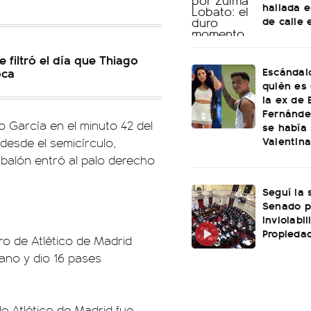
hallada e
de calle 
e filtró el día que Thiago
Escándal
oca
quién es 
la ex de 
Fernánde
 García en el minuto 42 del
se había
Valentin
desde el semicírculo,
 balón entró al palo derecho
Seguí la 
Senado p
Inviolabi
Propiedad
ro de Atlético de Madrid
cano y dio 16 pases
de Atlético de Madrid fue