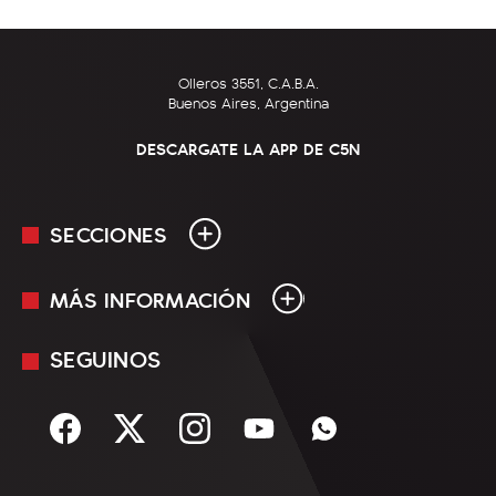
Olleros 3551, C.A.B.A.
Buenos Aires, Argentina
DESCARGATE LA APP DE C5N
SECCIONES
MÁS INFORMACIÓN
En Vivo
Minuto Uno
SEGUINOS
Mediakit
Política
Términos y condiciones
Sociedad
Rss
Economía