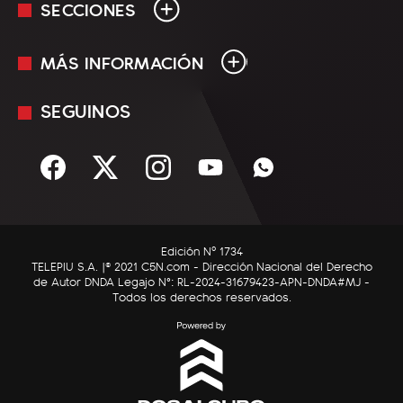
SECCIONES
MÁS INFORMACIÓN
En Vivo
Minuto Uno
SEGUINOS
Mediakit
Política
Términos y condiciones
Sociedad
Rss
Economía
Enfoque
Edición Nº 1734
C5N Autos
TELEPIU S.A. |© 2021 C5N.com - Dirección Nacional del Derecho
de Autor DNDA Legajo N°: RL-2024-31679423-APN-DNDA#MJ -
RatingCero
Todos los derechos reservados.
Deportes
Lifestyle
Astrología