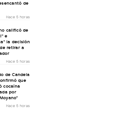
desencantó de
Hace 5 horas
no calificó de
l" e
ca" la decisión
de retirar a
ador
Hace 5 horas
do de Candela
confirmó que
ó cocaína
rada por
 Moyano"
Hace 5 horas