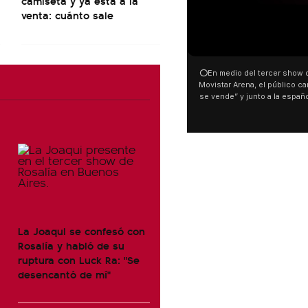
camiseta y ya está a la
venta: cuánto sale
⭕En medio del tercer show d
Movistar Arena, el público can
se vende” y junto a la españ
ocurrió a dos días de la votac
Tierras.
La Joaqui se confesó con
Rosalía y habló de su
ruptura con Luck Ra: "Se
desencantó de mí"