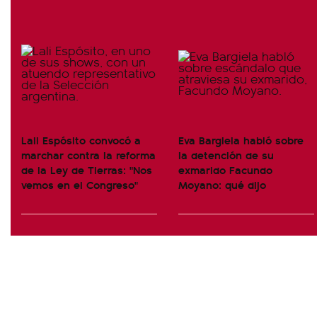
Lali Espósito convocó a
Eva Bargiela habló sobre
marchar contra la reforma
la detención de su
de la Ley de Tierras: "Nos
exmarido Facundo
vemos en el Congreso"
Moyano: qué dijo