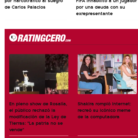
por narcotráfico al suegro
FIFA inhabilitó a un jugador
de Carlos Palacios
por una deuda con su
exrepresentante
En pleno show de Rosalía,
Shakira rompió internet:
el público rechazó la
recreó su icónico meme
modificación de la Ley de
de la computadora
Tierras: "La patria no se
vende"