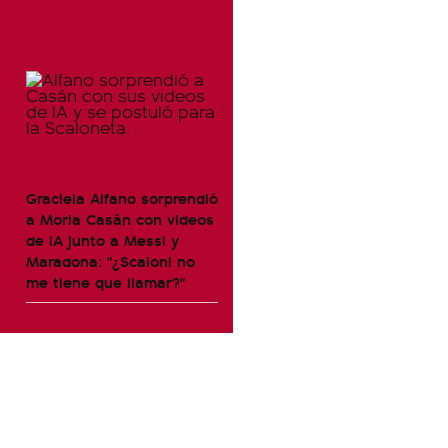
Graciela Alfano sorprendió
a Moria Casán con videos
de IA junto a Messi y
Maradona: "¿Scaloni no
me tiene que llamar?"