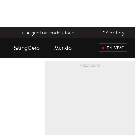
La Argentina endeudada
Dólar hoy
RatingCero
Mundo
EN VIVO