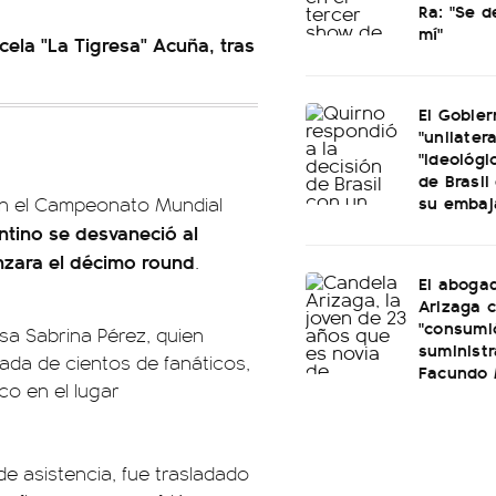
Ra: "Se 
mí"
cela "La Tigresa" Acuña, tras
El Gobier
"unilatera
"ideológi
de Brasil 
su embaj
en el Campeonato Mundial
ntino se desvaneció al
zara el décimo round
.
El aboga
Arizaga 
"consumi
sa Sabrina Pérez, quien
suminist
rada de cientos de fanáticos,
Facundo
o en el lugar
de asistencia, fue trasladado