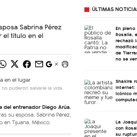
ÚLTIMAS NOTICIA
 esposa Sabrina Pérez
En pleno
el título en el
Rosalía, 
rechazó l
modificac
de Tierra
no se ve
Shakira 
internet:
 no pudieron salvarle la vida.
icónico 
computa
e del entrenador Diego Arúa.
ntras su esposa, Sabrina Pérez,
La Joaqu
o en Tijuana, México.
con Rosal
su ruptu