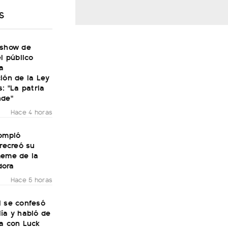
S
 show de
el público
a
ión de la Ley
s: "La patria
nde"
Hace 4 horas
rompió
 recreó su
meme de la
dora
Hace 5 horas
i se confesó
ía y habló de
ra con Luck