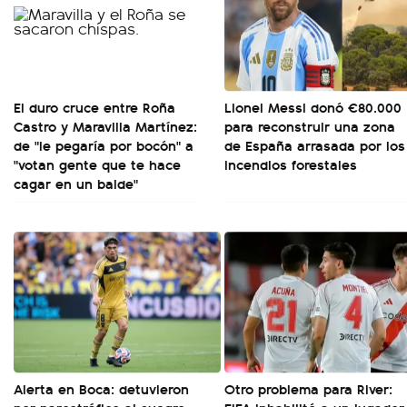
El duro cruce entre Roña
Lionel Messi donó €80.000
Castro y Maravilla Martínez:
para reconstruir una zona
de "le pegaría por bocón" a
de España arrasada por los
"votan gente que te hace
incendios forestales
cagar en un balde"
Alerta en Boca: detuvieron
Otro problema para River: