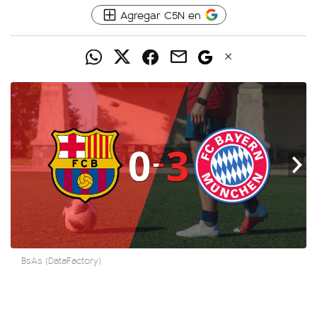
Agregar C5N en
BsAs (DataFactory)