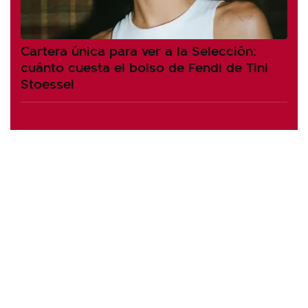
Cartera única para ver a la Selección:
cuánto cuesta el bolso de Fendi de Tini
Stoessel