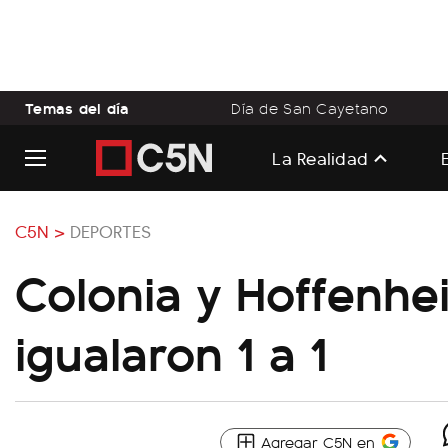
Temas del día
Día de San Cayetano
La Realidad
C5N >
DEPORTES
Colonia y Hoffenhe
igualaron 1 a 1
Agregar C5N en