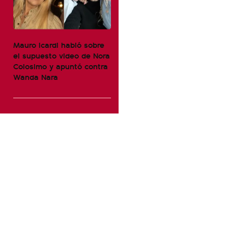
Mauro Icardi habló sobre
el supuesto video de Nora
Colosimo y apuntó contra
Wanda Nara