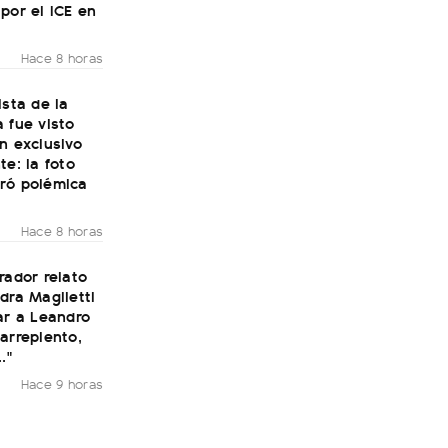
por el ICE en
Hace 8 horas
ista de la
 fue visto
n exclusivo
te: la foto
ró polémica
Hace 8 horas
rador relato
dra Maglietti
ar a Leandro
arrepiento,
."
Hace 9 horas