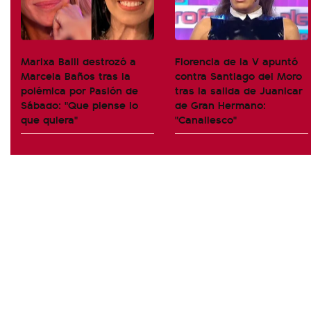
Marixa Balli destrozó a
Florencia de la V apuntó
Marcela Baños tras la
contra Santiago del Moro
polémica por Pasión de
tras la salida de Juanicar
Sábado: "Que piense lo
de Gran Hermano:
que quiera"
"Canallesco"