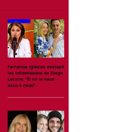
Fernanda Iglesias destapó
las infidelidades de Diego
Latorre: "Él no le hace
asco a nada"