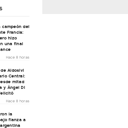
S
a campeón del
te Francia:
ero hizo
en una final
Dance
Hace 8 horas
 de Aldosivi
rio Central:
desde mitad
a y Ángel Di
elicitó
Hace 8 horas
ron la
bajo fianza a
 argentina