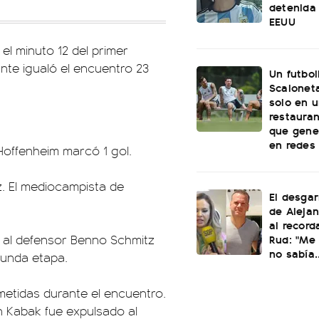
detenida 
EEUU
el minuto 12 del primer
ante igualó el encuentro 23
Un futbol
Scaloneta
solo en u
restauran
que gene
en redes
 Hoffenheim marcó 1 gol.
z. El mediocampista de
El desgar
de Alejan
al record
Rud: "Me 
r al defensor Benno Schmitz
no sabía..
gunda etapa.
ometidas durante el encuentro.
 Kabak fue expulsado al