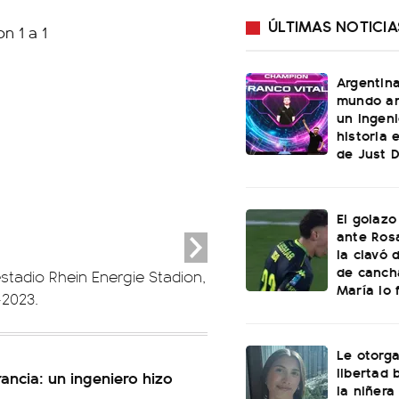
ÚLTIMAS NOTICIA
Argentin
mundo an
un ingeni
historia 
de Just 
El golazo
ante Rosa
la clavó 
de canch
stadio Rhein Energie Stadion,
María lo f
-2023.
Le otorga
libertad 
ncia: un ingeniero hizo
la niñera