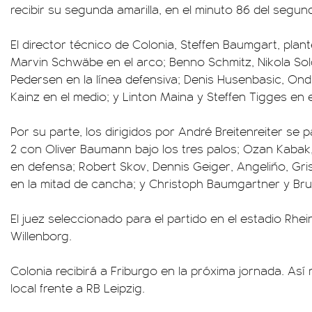
recibir su segunda amarilla, en el minuto 86 del segun
El director técnico de Colonia, Steffen Baumgart, plan
Marvin Schwäbe en el arco; Benno Schmitz, Nikola Sol
Pedersen en la línea defensiva; Denis Husenbasic, Ondr
Kainz en el medio; y Linton Maina y Steffen Tigges en 
Por su parte, los dirigidos por André Breitenreiter s
2 con Oliver Baumann bajo los tres palos; Ozan Kabak,
en defensa; Robert Skov, Dennis Geiger, Angeliño, Gr
en la mitad de cancha; y Christoph Baumgartner y Bru
El juez seleccionado para el partido en el estadio Rhei
Willenborg.
Colonia recibirá a Friburgo en la próxima jornada. As
local frente a RB Leipzig.