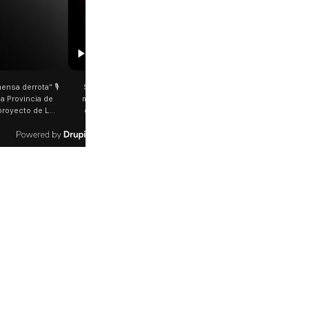
00:29
etano: Jorge García Cuerva juntó a
Rosalía salió a saludar a los fanáticos 
 peregrinos en Liniers El arzobispo
plena Avenida Juan B. Justo Fue luego d
os Aires destacó la fortaleza de la
último show en el Movistar Arena. La
d de peregrinos que acampó bajo el
cantante española bajó del auto que l
oportó las bajas temperaturas de los
trasladaba y varios fanáticos, al darse c
días: "Son dificultades que pudieron
que era ella, corrieron a saludarla. 🎥
radas por la fe". @bernardomagnago
rosalia.arg