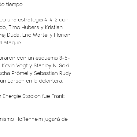
do tiempo.
teó una estrategia 4-4-2 con
do, Timo Hubers y Kristian
ej Duda, Eric Martel y Florian
el ataque.
e pararon con un esquema 3-5-
 Kevin Vogt y Stanley N´Soki
ischa Prömel y Sebastian Rudy
un Larsen en la delantera.
n Energie Stadion fue Frank
í mismo Hoffenheim jugará de