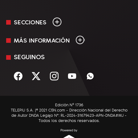
SECCIONES
MÁS INFORMACIÓN
En Vivo
Minuto Uno
SEGUINOS
Mediakit
Política
Términos y condiciones
Sociedad
Rss
Economía
Enfoque
Edición Nº 1736
C5N Autos
TELEPIU S.A. |© 2021 C5N.com - Dirección Nacional del Derecho
de Autor DNDA Legajo N°: RL-2024-31679423-APN-DNDA#MJ -
RatingCero
Todos los derechos reservados.
Deportes