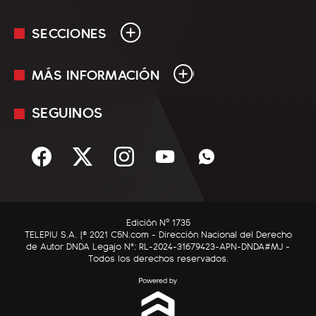
SECCIONES
MÁS INFORMACIÓN
En Vivo
Minuto Uno
SEGUINOS
Mediakit
Política
Términos y condiciones
Sociedad
Rss
Economía
Enfoque
Edición Nº 1735
C5N Autos
TELEPIU S.A. |© 2021 C5N.com - Dirección Nacional del Derecho
de Autor DNDA Legajo N°: RL-2024-31679423-APN-DNDA#MJ -
RatingCero
Todos los derechos reservados.
Deportes
Lifestyle