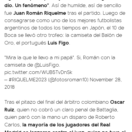
dio. Un fenómeno"
. Así de humilde, así de sencillo
Juan Román Riquelme
fue
tras el partido. Luego de
consagrarse como uno de los mejores futbolistas
argentinos de todos los tiempos en Japón, el 10 de
Boca se llevó otro trofeo: la camiseta del Balón de
Luis Figo
Oro, el portugués
.
"Mira la que le llevo a mi papá". Si, Román con la
camiseta de
@LuisFigo
.
pic.twitter.com/WUB5TvDnSk
— #RIQUELME2023 (@fotosroman10)
November 28,
2018
Oscar
Tras el pitazo del final del árbitro colombiano
Ruiz
, quien no cobró un claro penal de Battaglia,
quien paró con la mano un disparo de Roberto
la mayoría de los jugadores del Real
Carlos,
Madrid se lanzaron contra el juez, quien no tuvo el