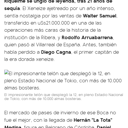
Riquelme se ungió de leyenda, tras 21 años de
sequía
. El Xeneize ajetreado por un año intenso,
Walter Samuel
sentía nostalgia por las ventas de
,
transferido en u$s21.000.000 en una de las
operaciones más caras de la historia de la
Rodolfo Arruabarrena
institución de la Ribera, y
,
quien pasó al Villarreal de España. Antes, también
Diego Cagna
había perdido a
, el primer capitán de
la era dorada xeneize.
El impresionante telón que desplegó la 12, en pleno Estadio Nacional
de Tokio, con más de 10.000 almas bosteras.
El mercado de pases de invierno de ese Boca no
Hernán "La Tota"
fue el mejor, con la llegada de
Medina
Daniel
, figura en Belgrano de Córdoba,