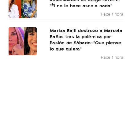
"Él no le hace asco a nada"
Hace 1 hora
Marixa Balli destrozó a Marcela
Baños tras la polémica por
Pasión de Sábado: "Que piense
lo que quiera"
Hace 1 hora