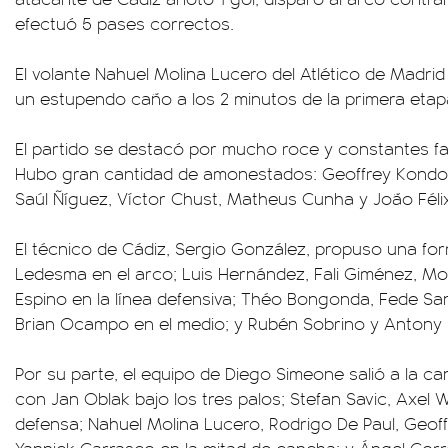
efectuó 5 pases correctos.
El volante Nahuel Molina Lucero del Atlético de Madrid
un estupendo caño a los 2 minutos de la primera etap
El partido se destacó por mucho roce y constantes fal
Hubo gran cantidad de amonestados: Geoffrey Kondog
Saúl Ñíguez, Víctor Chust, Matheus Cunha y João Félix
El técnico de Cádiz, Sergio González, propuso una fo
Ledesma en el arco; Luis Hernández, Fali Giménez, M
Espino en la línea defensiva; Théo Bongonda, Fede Sa
Brian Ocampo en el medio; y Rubén Sobrino y Antony 
Por su parte, el equipo de Diego Simeone salió a la 
con Jan Oblak bajo los tres palos; Stefan Savic, Axel 
defensa; Nahuel Molina Lucero, Rodrigo De Paul, Geof