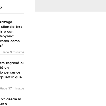
S
Arizaga
 silencio tras
dalo con
Moyano:
rrores como
a"
Hace 9 minutos
ra regresó al
vió un
do percance
opuerto: qué
Hace 37 minutos
lo": desde la
Gran