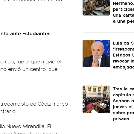
Hermano,
particip
una cart
a una per
unfo ante Estudiantes
Lula da S
"irrespon
Estados 
revocar l
iempo, fue la que movió el
embajado
no envió un centro, que
Tras la c
capítulo d
Senado d
entrocampista de Cádiz marcó
jueves el
ntrario.
sobre pr
privada
o Nuevo Mirandilla. El
rio en 2 oportunidades y