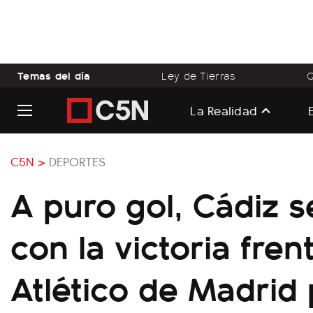
Temas del día
Ley de Tierras
Q
La Realidad
C5N >
DEPORTES
A puro gol, Cádiz 
con la victoria fren
Atlético de Madrid 