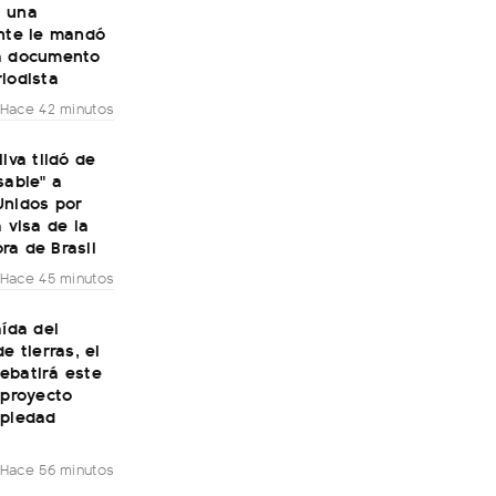
 una
ante le mandó
a documento
iodista
Hace 42 minutos
ilva tildó de
sable" a
Unidos por
a visa de la
ra de Brasil
Hace 45 minutos
aída del
e tierras, el
ebatirá este
 proyecto
opiedad
Hace 56 minutos