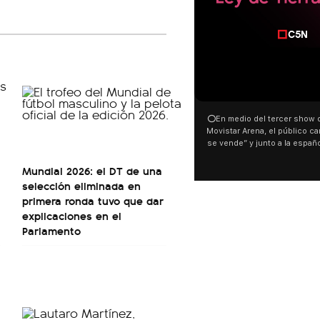
00:00
⭕En medio del tercer show de Rosalia en el
Movistar Arena, el público cantó “la patria no
se vende” y junto a la española. El momento
ocurrió a dos días de la votación de la Ley de
Mundial 2026: el DT de una
Tierras.
selección eliminada en
primera ronda tuvo que dar
explicaciones en el
Parlamento