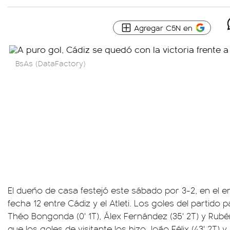
Agregar C5N en
BsAs (DataFactory)
El dueño de casa festejó este sábado por 3-2, en el e
fecha 12 entre Cádiz y el Atleti. Los goles del partido p
Théo Bongonda (0' 1T), Álex Fernández (35' 2T) y Rubén
que los goles de visitante los hizo João Félix (43' 2T) 