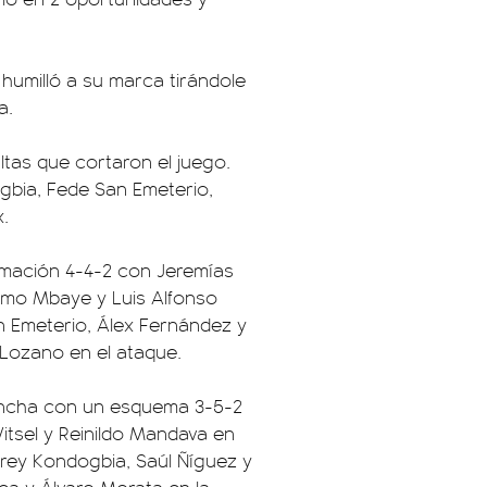
 humilló a su marca tirándole
a.
tas que cortaron el juego.
bia, Fede San Emeterio,
.
rmación 4-4-2 con Jeremías
omo Mbaye y Luis Alfonso
n Emeterio, Álex Fernández y
Lozano en el ataque.
cancha con un esquema 3-5-2
Witsel y Reinildo Mandava en
frey Kondogbia, Saúl Ñíguez y