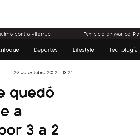
uirno contra Villarruel
Femicidio en Mar del Pla
Enfoque
Deportes
Lifestyle
Tecnología
29 de octubre 2022 - 13:24
se quedó
te a
por 3 a 2