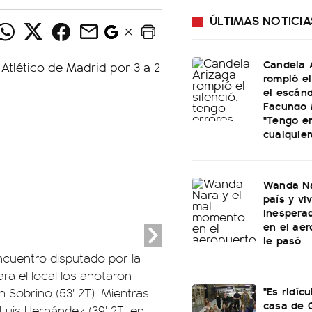
ÚLTIMAS NOTICIA
Candela 
rompió el
el escán
Facundo 
"Tengo e
cualquier
Wanda Na
país y vi
inespera
en el aer
le pasó
ncuentro disputado por la
ara el local los anotaron
"Es ridícu
 Sobrino (53' 2T). Mientras
casa de 
y Luis Hernández (39' 2T, en