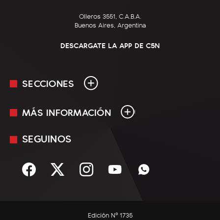
Olleros 3551, C.A.B.A.
Buenos Aires, Argentina
DESCARGATE LA APP DE C5N
SECCIONES
MÁS INFORMACIÓN
En Vivo
Minuto Uno
SEGUINOS
Mediakit
Política
Términos y condiciones
Sociedad
Rss
Economía
Enfoque
Edición Nº 1735
C5N Autos