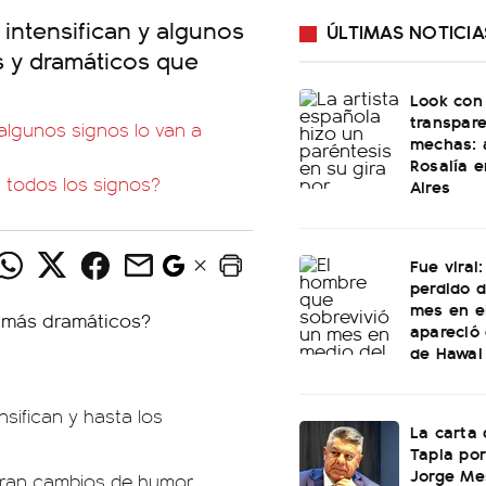
intensifican y algunos
ÚLTIMAS NOTICIA
s y dramáticos que
Look con
transpare
algunos signos lo van a
mechas: a
Rosalía 
 todos los signos?
Aires
Fue viral
perdido 
mes en e
apareció 
de Hawai
sifican y hasta los
La carta 
Tapia por
Jorge Mes
tran cambios de humor