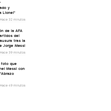
r
ado y
 Lionel"
Hace 32 minutos
ón de la AFA
artidos del
ausura tras la
e Jorge Messi
Hace 39 minutos
 foto que
nel Messi con
 "Abrazo
Hace 49 minutos