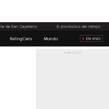
Día de San Cayetano
El pronóstico del tiempo
RatingCero
Mundo
EN VIVO