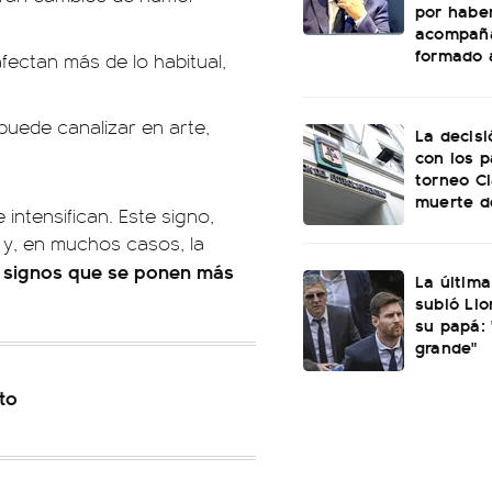
por habe
acompañ
formado a
fectan más de lo habitual,
puede canalizar en arte,
La decisi
con los p
torneo Cl
muerte d
 intensifican. Este signo,
ón y, en muchos casos, la
4 signos que se ponen más
La última
subió Lio
su papá:
grande"
to