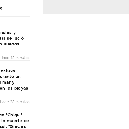
S
ncias y
sí se lució
en Buenos
Hace 18 minutos
: estuvo
durante un
l mar y
en las playas
Hace 28 minutos
de "Chiqui"
 la muerte de
si: "Gracias