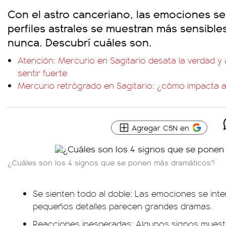
Con el astro canceriano, las emociones se 
perfiles astrales se muestran más sensible
nunca. Descubrí cuáles son.
Atención: Mercurio en Sagitario desata la verdad y 
sentir fuerte
Mercurio retrógrado en Sagitario: ¿cómo impacta a
Agregar C5N en
¿Cuáles son los 4 signos que se ponen más dramáticos?
Se sienten todo al doble: Las emociones se inten
pequeños detalles parecen grandes dramas.
Reacciones inesperadas: Algunos signos mues