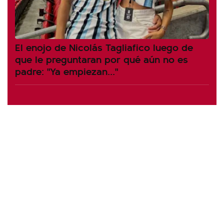
El enojo de Nicolás Tagliafico luego de
que le preguntaran por qué aún no es
padre: "Ya empiezan..."