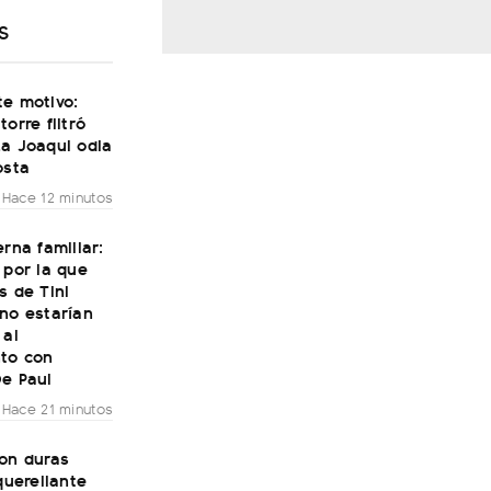
S
te motivo:
torre filtró
La Joaqui odia
osta
Hace 12 minutos
erna familiar:
 por la que
s de Tini
no estarían
 al
to con
De Paul
Hace 21 minutos
con duras
 querellante