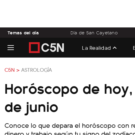
Temas del día
Día de San Cayetano
La Realidad
C5N >
ASTROLOGÍA
Horóscopo de hoy, 
de junio
Conoce lo que depara el horóscopo con rel
dinero y trabajo según tu signo del zodíac