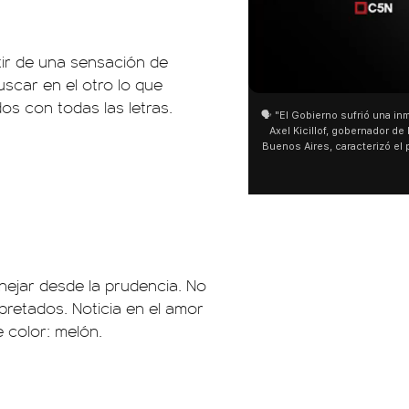
tir de una sensación de
01:05
scar en el otro lo que
s con todas las letras.
🗣️ "El Gobierno sufrió una inm
Axel Kicillof, gobernador de 
Buenos Aires, caracterizó el
de Inviolabilidad de la Pro
como "una lista sábana con 
y destacó "la movilización p
declaración fue desde el sa
Cayetano, donde también ad
sociedad no solo sufre porqu
que también está end
nejar desde la prudencia. No
retados. Noticia en el amor
 color: melón.