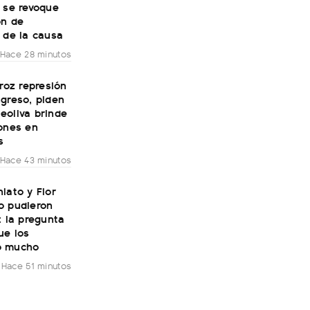
 se revoque
ón de
 de la causa
Hace 28 minutos
eroz represión
greso, piden
eoliva brinde
iones en
s
Hace 43 minutos
iato y Flor
o pudieron
: la pregunta
ue los
ó mucho
Hace 51 minutos