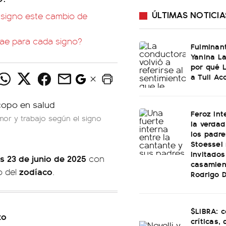
ÚLTIMAS NOTICIA
 signo este cambio de
rae para cada signo?
Fulminan
Yanina La
por qué 
a Tuli Ac
Feroz int
mor y trabajo según el signo
la verdad
los padre
Stoessel 
invitados
s 23 de junio de 2025
con
casamien
zodíaco
o del
.
Rodrigo 
$LIBRA: 
to
críticas,