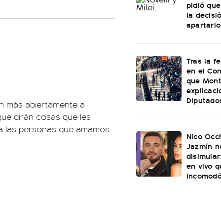
pidió que
la decisi
apartarlo
Tras la f
en el Con
que Mont
explicac
Diputado
rán más abiertamente a
que dirán cosas que les
a a las personas que amamos.
Nico Occh
Jazmín n
disimular
en vivo q
incomod