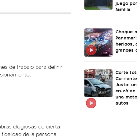
juego po
familia
Choque m
Panameri
heridos, 
grandes 
es de trabajo para definir
Corte tot
asionamiento.
Corriente
Justo: u
cruzó en 
una moto
autos
abras elogiosas de cierta
 fidelidad de la persona