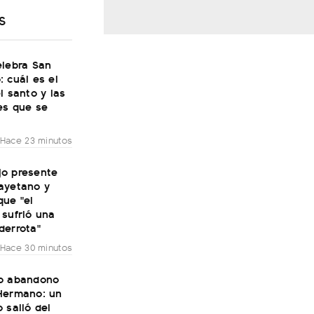
S
elebra San
 cuál es el
l santo y las
es que se
Hace 23 minutos
ijo presente
ayetano y
que "el
 sufrió una
derrota"
Hace 30 minutos
o abandono
Hermano: un
 salió del