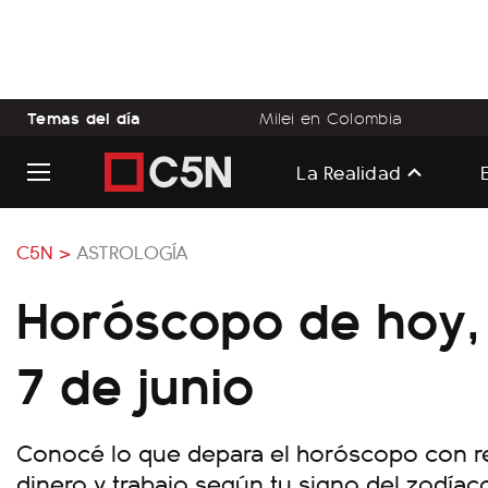
Temas del día
Milei en Colombia
La Realidad
C5N >
ASTROLOGÍA
Horóscopo de hoy,
7 de junio
Conocé lo que depara el horóscopo con rel
dinero y trabajo según tu signo del zodíac