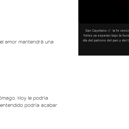
00:00
San Cayetano 📿: la fe venci
fieles ya esperan bajo la lluvi
n el amor mantendrá una
día del patrono del pan y del 
personas acampan en Liniers
y pedir. 🎙️ @bernard
tómago. Hoy le podría
alentendido podría acabar