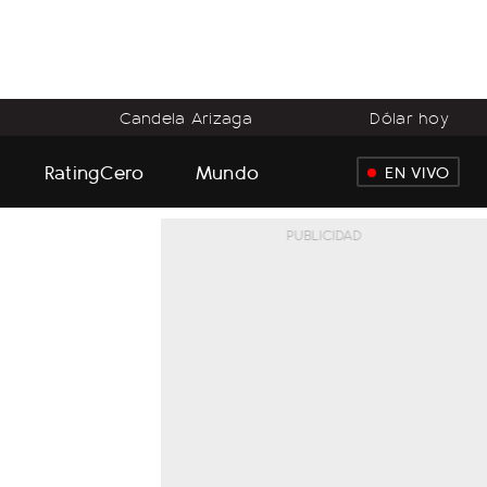
o
Candela Arizaga
Dólar hoy
RatingCero
Mundo
EN VIVO