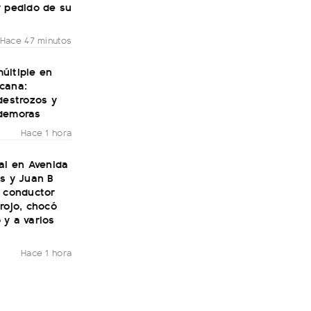
r pedido de su
Hace 47 minutos
últiple en
cana:
destrozos y
demoras
Hace 1 hora
al en Avenida
s y Juan B
n conductor
rojo, chocó
 y a varios
Hace 1 hora