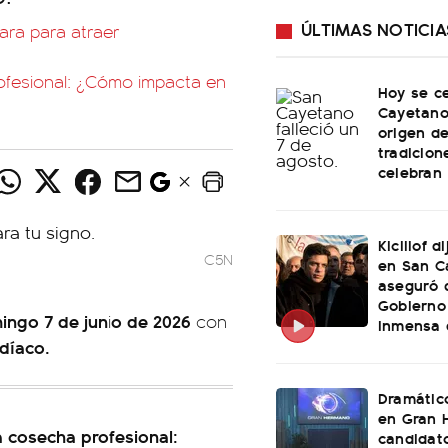
ÚLTIMAS NOTICIA
para para atraer
ofesional: ¿Cómo impacta en
Hoy se c
Cayetano:
origen de
tradicion
celebran
Kicillof d
C5N
en San C
aseguró 
Gobierno
ingo 7 de jun
o de 2026
i
con
inmensa 
díaco.
Dramátic
en Gran 
a cosecha profesional:
candidato