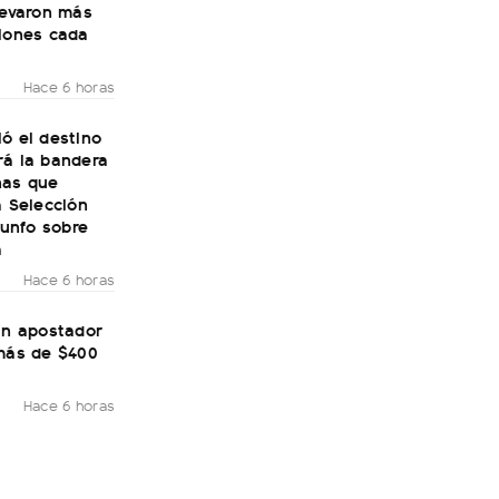
levaron más
llones cada
Hace 6 horas
ó el destino
rá la bandera
nas que
a Selección
riunfo sobre
a
Hace 6 horas
un apostador
 más de $400
Hace 6 horas