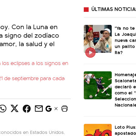
ÚLTIMAS NOTICIA
hoy. Con la Luna en
"Ya no te
a signo del zodíaco
La Joaqu
nueva ca
mor, la salud y el
un palito
Ra?
los eclipses a los signos en
Homenaje
 21 de septiembre para cada
Scaloneta
declaró el
como el "
Seleccio
Nacional
Loto Plus
econocidos en Estados Unidos,
apostado