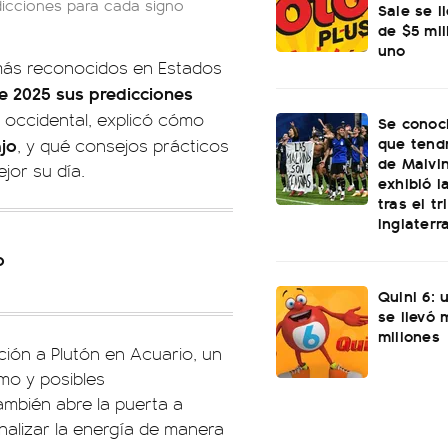
dicciones para cada signo
Sale se l
de $5 mi
uno
 más reconocidos en Estados
e 2025 sus predicciones
a occidental, explicó cómo
Se conoci
que tend
jo
, y qué consejos prácticos
de Malvi
jor su día.
exhibió l
tras el t
Inglaterr
o
Quini 6: 
se llevó
millones
ión a Plutón en Acuario, un
mo y posibles
ambién abre la puerta a
alizar la energía de manera