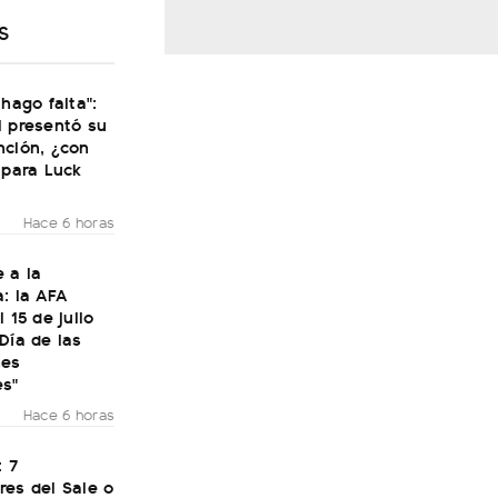
S
 hago falta":
i presentó su
nción, ¿con
 para Luck
Hace 6 horas
 a la
: la AFA
 15 de julio
Día de las
nes
es"
Hace 6 horas
: 7
res del Sale o