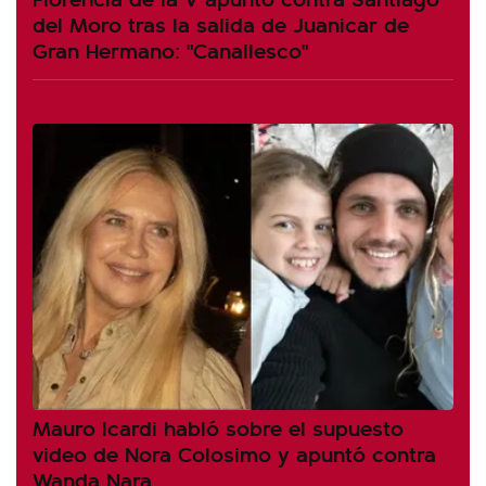
del Moro tras la salida de Juanicar de
Gran Hermano: "Canallesco"
Mauro Icardi habló sobre el supuesto
video de Nora Colosimo y apuntó contra
Wanda Nara