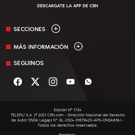
DESCARGATE LA APP DE C5N
SECCIONES
MÁS INFORMACIÓN
En Vivo
Minuto Uno
SEGUINOS
Mediakit
Política
Términos y condiciones
Sociedad
Rss
Economía
Enfoque
Edición Nº 1734
C5N Autos
TELEPIU S.A. |© 2021 C5N.com - Dirección Nacional del Derecho
de Autor DNDA Legajo N°: RL-2024-31679423-APN-DNDA#MJ -
RatingCero
Todos los derechos reservados.
Deportes