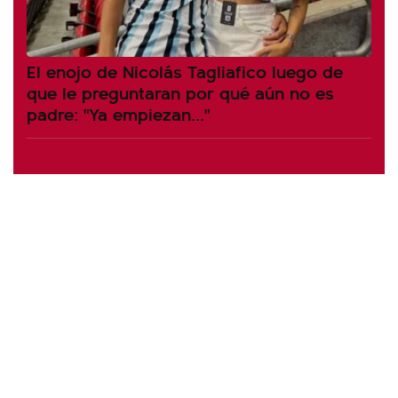
El enojo de Nicolás Tagliafico luego de
que le preguntaran por qué aún no es
padre: "Ya empiezan..."