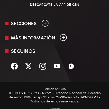
DESCARGATE LA APP DE C5N
SECCIONES
MÁS INFORMACIÓN
En Vivo
Minuto Uno
SEGUINOS
Mediakit
Política
Términos y condiciones
Sociedad
Rss
Economía
Enfoque
Edición Nº 1736
C5N Autos
TELEPIU S.A. |© 2021 C5N.com - Dirección Nacional del Derecho
de Autor DNDA Legajo N°: RL-2024-31679423-APN-DNDA#MJ -
RatingCero
Todos los derechos reservados.
Deportes