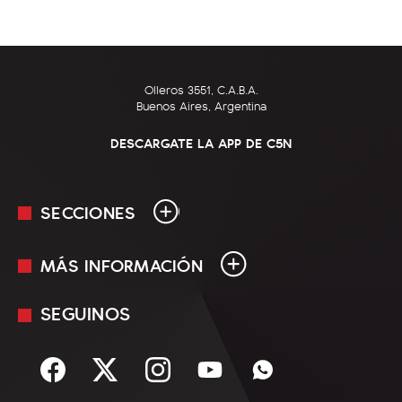
Olleros 3551, C.A.B.A.
Buenos Aires, Argentina
DESCARGATE LA APP DE C5N
SECCIONES
MÁS INFORMACIÓN
En Vivo
Minuto Uno
SEGUINOS
Mediakit
Política
Términos y condiciones
Sociedad
Rss
Economía