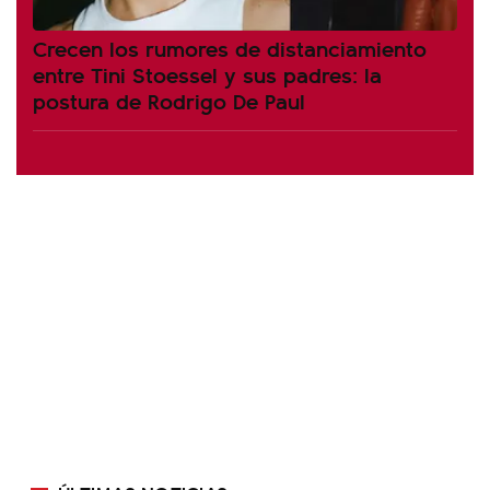
Crecen los rumores de distanciamiento
entre Tini Stoessel y sus padres: la
postura de Rodrigo De Paul