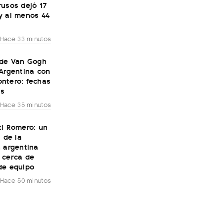
rusos dejó 17
y al menos 44
Hace 33 minutos
 de Van Gogh
Argentina con
ntero: fechas
as
Hace 35 minutos
ti Romero: un
a de la
 argentina
 cerca de
de equipo
Hace 50 minutos