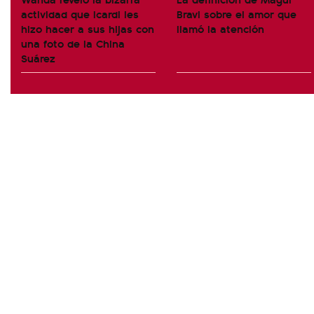
actividad que Icardi les
Bravi sobre el amor que
hizo hacer a sus hijas con
llamó la atención
una foto de la China
Suárez