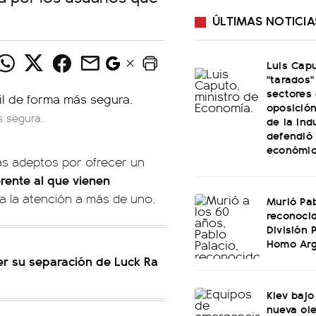
ÚLTIMAS NOTICIA
Luis Capu
"tarados"
sectores 
oposició
s segura.
de la ind
defendió
económi
s adeptos por ofrecer un
rente al que vienen
ma la atención a más de uno.
Murió Pab
reconoci
División 
Homo Ar
er su separación de Luck Ra
Kiev bajo
nueva ol