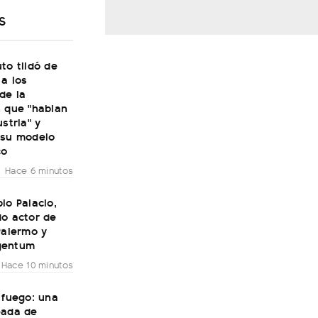
S
to tildó de
 a los
de la
n que "hablan
ustria" y
 su modelo
co
Hace 6 minutos
lo Palacio,
do actor de
Palermo y
gentum
Hace 10 minutos
 fuego: una
eada de