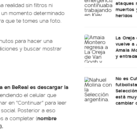
ataques 
realidad sin filtros ni
muertos 
n un momento determinado
heridos
ara que te tomes una foto.
La Oreja
inutos para hacer una
vuelve a 
diciones y buscar mostrar
Amaia Mo
y entrad
No es Cu
futbolist
 en BeReal es descargar la
Selección
endiendo el celular que
está muy
nar en "Continuar" para leer
cambiar 
social. Posterior a eso
nombre
s a completar (
).