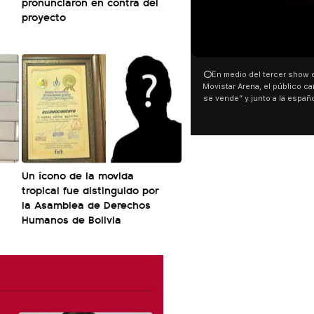
pronunciaron en contra del
proyecto
00:00
⭕En medio del tercer show de R
Movistar Arena, el público cantó 
se vende” y junto a la española
ocurrió a dos días de la votació
Tierras.
Un ícono de la movida
tropical fue distinguido por
la Asamblea de Derechos
Humanos de Bolivia