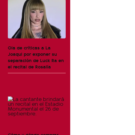
Ola de críticas a La
Joaqui por exponer su
separación de Luck Ra en
el recital de Rosalía
Cómo y dónde comprar