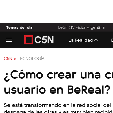
Temas del día
León XIV visita Argentina
La Realidad
C5N >
TECNOLOGÍA
¿Cómo crear una c
usuario en BeReal?
Se está transformando en la red social de
despega de las otras y es muy bien recibid