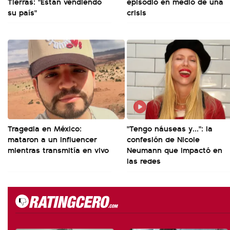
Tierras: "Están vendiendo
episodio en medio de una
su país"
crisis
Tragedia en México:
"Tengo náuseas y...": la
mataron a un influencer
confesión de Nicole
mientras transmitía en vivo
Neumann que impactó en
las redes